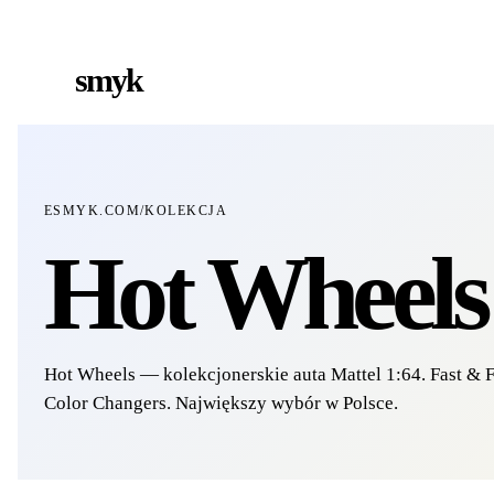
Ś
DARMOWA DOSTAWA OD 199 ZŁ
POLSCY I EUROPEJSCY DYSTRYBUTORZY
14
●
●
●
smyk
e
ESMYK.COM
/
KOLEKCJA
Hot Wheels
Hot Wheels — kolekcjonerskie auta Mattel 1:64. Fast & F
Color Changers. Największy wybór w Polsce.