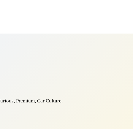
 DNI NA ZWROT
ZAMÓW DO 14:00 — WYSYŁKA DZIŚ
DARMOWA DOSTAWA OD 1
●
●
urious, Premium, Car Culture,