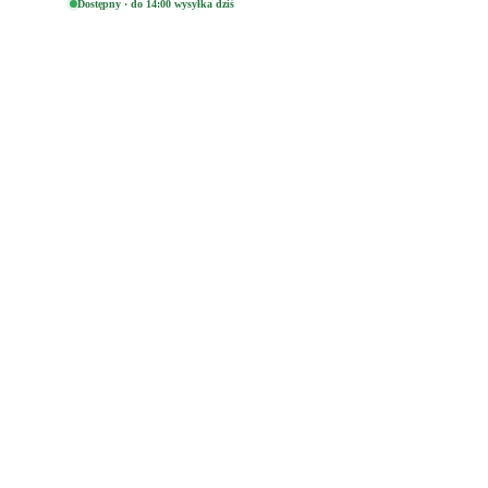
Dostępny · do 14:00 wysyłka dziś
e
smyk