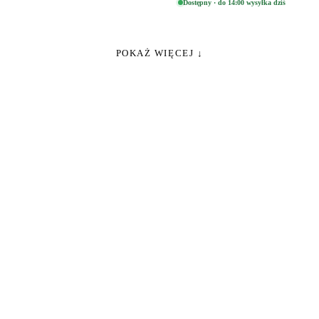
Dostępny · do 14:00 wysyłka dziś
POKAŻ WIĘCEJ ↓
Zabawki, figurki i kolekcjonerskie hity z ulubionych 
zasady dostawy i produkty od polskich oraz europejs