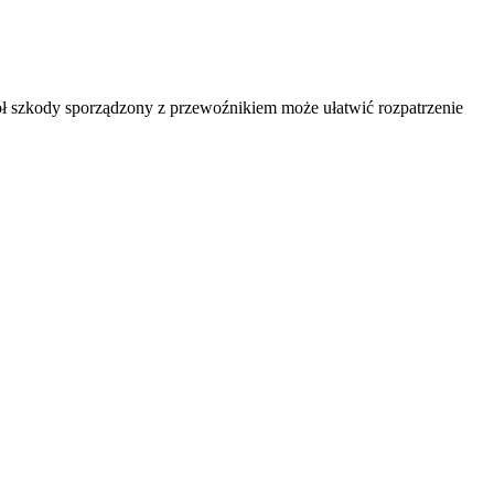
ół szkody sporządzony z przewoźnikiem może ułatwić rozpatrzenie
światów. Jeden sklep, przejrzyste
Przeglądaj wszystkie zabawki →
kich dystrybutorów.