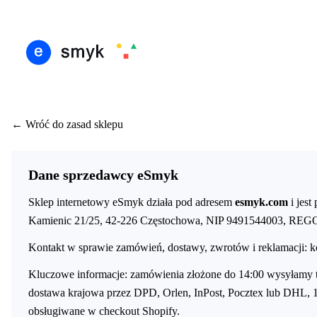
IŚ
DARMOWA DOSTAWA OD 199 ZŁ
POLSCY I EUROPEJSCY DYSTRYBUTORZY
●
●
●
← Wróć do zasad sklepu
Dane sprzedawcy eSmyk
Sklep internetowy eSmyk działa pod adresem
esmyk.com
i jes
Kamienic 21/25, 42-226 Częstochowa, NIP 9491544003, RE
Kontakt w sprawie zamówień, dostawy, zwrotów i reklamacji:
k
Kluczowe informacje: zamówienia złożone do 14:00 wysyłamy t
dostawa krajowa przez DPD, Orlen, InPost, Pocztex lub DHL, 1
obsługiwane w checkout Shopify.