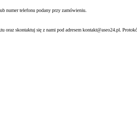
lub numer telefonu podany przy zamówieniu.
ktu oraz skontaktuj się z nami pod adresem
kontakt@aseo24.pl
. Protok
Zabawki, figurki i kolekcjonerskie hity z ulubionych 
zasady dostawy i produkty od polskich oraz europejs
Zakupy