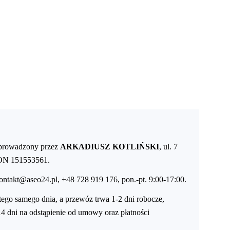
14 DNI NA ZWROT
ZAMÓW DO 14:00 — WYSYŁKA DZIŚ
DARMOWA DOSTAWA OD 
●
●
t prowadzony przez
ARKADIUSZ KOTLIŃSKI
, ul. 7
GON 151553561.
ontakt@aseo24.pl
,
+48 728 919 176
, pon.-pt. 9:00-17:00.
ego samego dnia, a przewóz trwa 1-2 dni robocze,
4 dni na odstąpienie od umowy oraz płatności