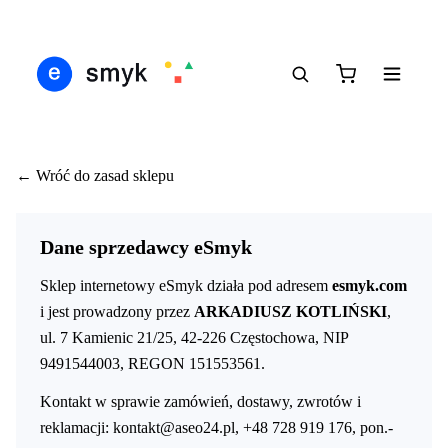
Ś
DARMOWA DOSTAWA OD 199 ZŁ
POLSCY I EUROPEJSCY DYSTRYBUTORZY
14
●
●
●
← Wróć do zasad sklepu
Dane sprzedawcy eSmyk
Sklep internetowy eSmyk działa pod adresem
esmyk.com
i jest prowadzony przez
ARKADIUSZ KOTLIŃSKI
,
ul. 7 Kamienic 21/25, 42-226 Częstochowa, NIP
9491544003, REGON 151553561.
Kontakt w sprawie zamówień, dostawy, zwrotów i
reklamacji:
kontakt@aseo24.pl
,
+48 728 919 176
, pon.-