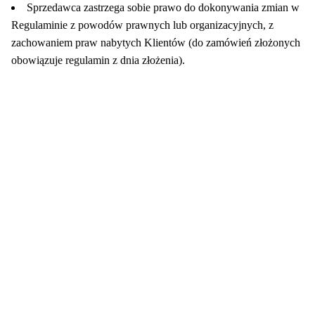
Sprzedawca zastrzega sobie prawo do dokonywania zmian w
Regulaminie z powodów prawnych lub organizacyjnych, z
zachowaniem praw nabytych Klientów (do zamówień złożonych
obowiązuje regulamin z dnia złożenia).
Zabawki, figurki i kolekcjonerskie hity z
e
smyk
ulubionych światów. Jeden sklep, przejrzyste
zasady dostawy i produkty od polskich oraz
europejskich dystrybutorów.
Popularne marki
Pomoc
Zakupy
Funko Marvel
Kontakt
Mój koszyk